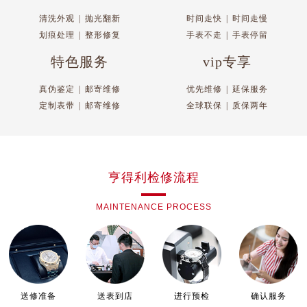
温州市鹿城区锦绣路1067号置信广场10层1015室（需提前预约）
清洗外观
|
抛光翻新
时间走快
|
时间走慢
哈尔滨市道里区友谊西路600号富力中心T2座写字楼29层03室（需提前预约）
划痕处理
|
整形修复
手表不走
|
手表停留
大连市中山区人民路15号国际金融大厦7层G室（需提前预约）
佛山市禅城区季华五路57号万科金融中心C座12层1205室（需提前预约）
特色服务
vip专享
东莞市东城街道鸿福东路1号民盈国贸中心T1写字楼9层907室（需提前预约）
真伪鉴定
|
邮寄维修
优先维修
|
延保服务
无锡市梁溪区人民中路139号恒隆广场写字楼1座11层1104室（需提前预约）
定制表带
|
邮寄维修
全球联保
|
质保两年
南通市崇川区工农路57号圆融广场写字楼16层1603室（需提前预约）
苏州市苏州工业园区星港街199号苏州中心办公楼C座22层08室（需提前预约）
武汉市江汉区解放大道686号世界贸易大厦38层09室（需提前预约）
南宁市青秀区金湖路59号地王大厦12楼1224室（需提前预约）
亨得利检修流程
合肥市蜀山区潜山路111号万象城华润大厦B座12楼03室（需提前预约）
MAINTENANCE PROCESS
泉州市丰泽区宝洲路729号浦西万达中心写字楼A座7楼709室（需提前预约）
青岛市南区山东路6号华润大厦B座22层04室（需提前预约）
烟台市芝罘区胜利路139号万达金融中心A座907室（需提前预约）
长春市朝阳区西安大路727号中银大厦A座(旺进大厦)18层09室（需提前预约）
贵阳市南明区都司高架桥路33号亨特国际金融中心14楼14D（需提前预约）
送修准备
送表到店
进行预检
确认服务