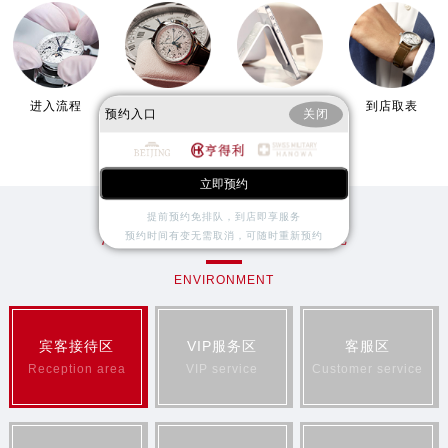
昆明市盘龙区北京路928号同德昆明广场写字楼10层06室（需提前预约）
石家庄市长安区中山东路39号勒泰中心写字楼B座13层07室（需提前预约）
西安市碑林区南关正街88号华侨城长安国际中心E座6楼10室（需提前预约）
海口市龙华区金贸东路5号海口华润大厦B座17层1707室（需提前预约）
进入流程
服务完成
短信通知
到店取表
唐山市路南区新华东道100号万达广场写字楼A座10层1002室（需提前预约）
预约入口
关闭
台州市椒江区东海大道1800号腾达中心东1幢20楼2002室（需提前预约）
内蒙古自治区呼和浩特市玉泉区大学西街70号华润万象城写字楼（鄂尔多斯大厦）23层2326室（需提前预约）
立即预约
甘肃省兰州市七里河区西津西路16号兰州中心写字楼21层2102室（需提前预约）
提前预约免排队，到店即享服务
重庆市解放碑渝中区民权路28号英利国际金融中心写字楼20层01室（需提前预约）
漳州亨得利维修服务中心环境
预约时间有变无需取消，可随时重新预约
黑龙江省大庆市萨尔图区会战大街亨得利售后服务中心（需提前预约）
ENVIRONMENT
黑龙江省鹤岗市向阳区红军路亨得利售后服务中心（需提前预约）
黑龙江省黑河市爱辉区中央街亨得利售后服务中心（需提前预约）
黑龙江省鸡西市鸡冠区红军路亨得利售后服务中心（需提前预约）
宾客接待区
VIP服务区
客服区
黑龙江省佳木斯市向阳区长安路亨得利售后服务中心（需提前预约）
Reception area
VIP service
Customer service
黑龙江省牡丹江市东安区太平路亨得利售后服务中心（需提前预约）
黑龙江省七台河市桃山区大同街亨得利售后服务中心（需提前预约）