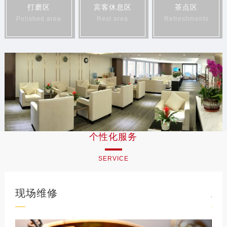
黑龙江省齐齐哈尔市龙沙区龙华路亨得利售后服务中心（需提前预约）
打磨区
宾客休息区
茶点区
黑龙江省双鸭山市尖山区新兴大街亨得利售后服务中心（需提前预约）
Polished area
Rest area
Refreshments
黑龙江省绥化市北林区新华街与康庄路交叉口亨得利售后服务中心（需提前预约）
黑龙江省伊春市伊美区通河路亨得利售后服务中心（需提前预约）
吉林省白城市洮北区明仁南街亨得利售后服务中心（需提前预约）
吉林省白山市浑江区浑江大街亨得利售后服务中心（需提前预约）
吉林省吉林市船营区河南街亨得利售后服务中心（需提前预约）
吉林省辽源市龙山区人民大街亨得利售后服务中心（需提前预约）
吉林省梅河口市新华街道梅河大街亨得利售后服务中心（需提前预约）
吉林省四平市铁东区紫气大路与南九经街交汇处亨得利售后服务中心（需提前预约）
个性化服务
吉林省松原市宁江区五环大街亨得利售后服务中心（需提前预约）
吉林省通化市东昌区环通乡江南大街亨得利售后服务中心（需提前预约）
SERVICE
吉林省延边市延吉市解放路亨得利售后服务中心（需提前预约）
辽宁省鞍山市铁东区站前街亨得利售后服务中心（需提前预约）
现场维修
立
辽宁省本溪市平山区胜利路亨得利售后服务中心（需提前预约）
辽宁省朝阳市双塔区新华路亨得利售后服务中心（需提前预约）