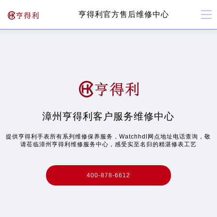
北京市朝阳区建国门外大街甲6号华熙国际中心写字楼D座11层1102室（北京总部）（需提前预约）
▲
亨得利官方售后维修中心
官网公告>
北京市东城区东长安街1号东方广场写字楼W3座6层602室（需提前预约）
▼
天津市和平区赤峰道136号天津国际金融中心写字楼26层2603室（需提前预约）
上海市徐汇区虹桥路3号港汇中心写字楼2座37层3705室（需提前预约）
上海市黄浦区南京东路299号宏伊国际广场写字楼8层806室（需提前预约）
南京市秦淮区中山南路1号（新街口）南京中心写字楼22层C1-1室（需提前预约）
常州市新北区龙锦路1590号现代传媒中心写字楼5号楼10层1008室（需提前预约）
徐州市鼓楼区淮海东路29号苏宁广场IFC国际金融中心写字楼35层3508室（需提前预约）
扬州市邗江区国展路29号星耀天地写字楼1号楼18层1803室（需提前预约）
漳州亨得利客户服务维修中心
盐城市盐都区世纪大道5号盐城金融城写字楼1号楼16层1604室（需提前预约）
泰州市海陵区永定东路399号置地商务中心东塔写字楼（华润万象城）17层1706室（需提前预约）
提供亨得利手表所有系列维修保养服务，Watchhdl网点地址电话查询，敬
请莅临漳州亨得利维修服务中心，感受实至名归的精湛修表工艺
宁波市江北区大闸南路500号来福士广场办公楼20层2009室（需提前预约）
杭州市上城区钱江路1366号华润大厦写字楼A座5层503-5室（需提前预约）
400-878-6612
金华市金东区东市南街777号金华万达广场写字楼4号楼22层2209室（需提前预约）
绍兴市越城区胜利东路379号世茂天际中心写字楼8层805室（需提前预约）
嘉兴市南湖区广益路705号嘉兴世界贸易中心写字楼A座13层1304室（需提前预约）