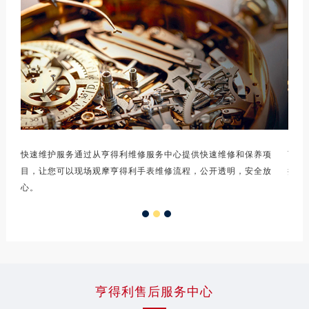
辽宁省丹东市振兴区七经街亨得利售后服务中心（需提前预约）
辽宁省抚顺市新抚区东一路亨得利售后服务中心（需提前预约）
辽宁省阜新市海州区解放大街亨得利售后服务中心（需提前预约）
辽宁省葫芦岛市连山区中央路亨得利售后服务中心（需提前预约）
辽宁省锦州市古塔区中央大街亨得利售后服务中心（需提前预约）
辽宁省辽阳市白塔区新运大街亨得利售后服务中心（需提前预约）
辽宁省盘锦市兴隆台区石油大街亨得利售后服务中心（需提前预约）
辽宁省铁岭市银州区南马路亨得利售后服务中心（需提前预约）
您的
快速维护服务通过从亨得利维修服务中心提供快速维修和保养项
可以
辽宁省营口市站前区市府路与渤海大街交叉口亨得利售后服务中心（需提前预约）
目，让您可以现场观摩亨得利手表维修流程，公开透明，安全放
换，
辽宁省沈阳市沈河区中街路137号亨得利名表维修授权店1楼亨得利售后服务中心（需提前预约）
心。
辽宁省沈阳市沈河区中街路83号亨得利名表维修授权店1楼亨得利售后服务中心（需提前预约）
北京市朝阳区建国门外大街甲6号华熙国际中心D座11层1102室亨得利售后服务中心（北京总部）（需提前预约）
北京市东城区东长安街1号王府井东方广场W3座6层602室亨得利售后服务中心（需提前预约）
河北省保定市竞秀区朝阳北大街北国先天下亨得利售后服务中心（需提前预约）
内蒙古自治区阿拉善盟市左旗土尔扈特大街亨得利售后服务中心（需提前预约）
亨得利售后服务中心
内蒙古自治区巴彦淖尔市临河区新华街亨得利售后服务中心（需提前预约）