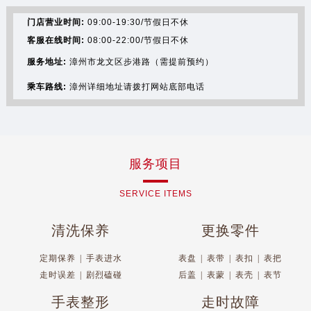
南昌市红谷滩新区红谷中大道998号绿地双子塔（中央广场）A1座办公楼14层07室（需提前预约）
济南市历下区经十路11111号华润中心写字楼（万象城）15层1508室（需提前预约）
门店营业时间:
09:00-19:30/节假日不休
广州市天河区天河路230号万菱汇国际中心写字楼A塔7层704室（需提前预约）
客服在线时间:
08:00-22:00/节假日不休
广州市越秀区环市东路371-375号世界贸易中心大厦南塔写字楼15层07室（需提前预约）
服务地址:
漳州市龙文区步港路（需提前预约）
深圳市罗湖区深南东路5001号华润大厦写字楼17层1701室（需提前预约）
乘车路线:
漳州详细地址请拨打网站底部电话
惠州市惠城区江北文昌一路7号华贸大厦写字楼1座30层05室（需提前预约）
厦门市思明区湖滨东路95号华润大厦写字楼B座11层1104室（需提前预约）
福州市鼓楼区五四路128-1号恒力城写字楼15层03室（需提前预约）
成都市锦江区人民东路6号SAC东原中心写字楼24层2406B室（需提前预约）
服务项目
重庆市江北区观音桥步行街2号融恒时代广场写字楼9层902室（需提前预约）
SERVICE ITEMS
长沙市芙蓉区定王台街道建湘路393号世茂环球金融中心写字楼（芙蓉广场）10层13室（需提前预约）
郑州市二七区铭功路10号华润大厦写字楼29层2905室（需提前预约）
清洗保养
更换零件
太原市迎泽区解放路15号亨得利名表服务中心（品牌授权店）3层整层（需提前预约）
沈阳市沈河区中街路137号亨得利名表服务中心（品牌授权店）1层整层（需提前预约）
定期保养
|
手表进水
表盘
|
表带
|
表扣
|
表把
沈阳市沈河区中街路83号亨得利名表服务中心（品牌授权店）1层整层（需提前预约）
走时误差
|
剧烈磕碰
后盖
|
表蒙
|
表壳
|
表节
乌鲁木齐市天山区红山路26号时代广场（CCMALL）C座17层17-B（需提前预约）
手表整形
走时故障